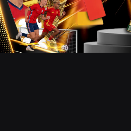
26
Putri Raja
Engsel - D
27
Si Ceroboh
Gedung Bi
28
Anak Sakti
Sepatu - R
29
Penari - C
Sekolahan 
30
Penjual Da
Sendok - K
31
Pemburu - 
Baju - Pan