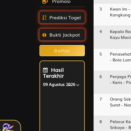
Promosi
3
Kwan Im -
Kangkung 
Prediksi Togel
4
Kepala Ra
Bukti Jackpot
Kayu Manis
Daftar
5
Penasehat
- Bola La
Hasil
Terakhir
6
Penjaga Pi
- Keris - 
09 Agustus 2026
SYDNEY
1377
7
Orang Sak
Surat - N
TAIWAN
4329
NUSATOTO
8
Pelacur Ke
1057
Srikaya - 
e